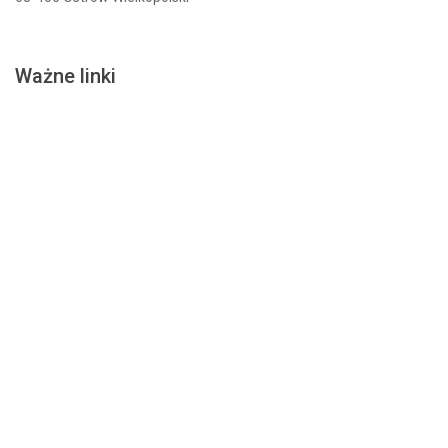
Ważne linki
Aktualności
Dla rodziców
Projekty
Dostepność
O szkole
Dokumenty
Stowarzyszenie
BIP
Wywiady
Laboratoria
Standardy