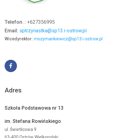
Telefon. :
+627356995
Email:
sptrzynastka@sp13.i-ostrow.pl
Wicedyrektor:
mszymankiewicz@sp13.i-ostrow.pl
Adres
Szkoła Podstawowa nr 13
im. Stefana Rowińskiego
ul. Świetlicowa 9
63-400 Ostrów Wielkopolski