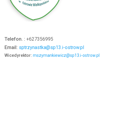
Telefon. :
+627356995
Email:
sptrzynastka@sp13.i-ostrow.pl
Wicedyrektor:
mszymankiewicz@sp13.i-ostrow.pl
Adres
Szkoła Podstawowa nr 13