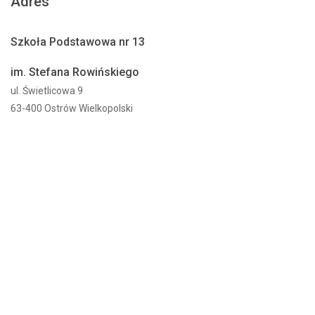
Adres
Szkoła Podstawowa nr 13
im. Stefana Rowińskiego
ul. Świetlicowa 9
63-400 Ostrów Wielkopolski
Ważne linki
Aktualności
Dla rodziców
Projekty
Dostepność
O szkole