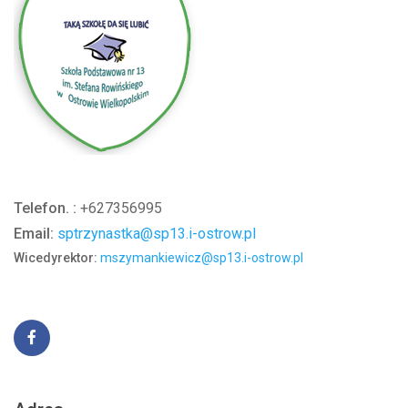
Telefon. :
+627356995
Email:
sptrzynastka@sp13.i-ostrow.pl
Wicedyrektor:
mszymankiewicz@sp13.i-ostrow.pl