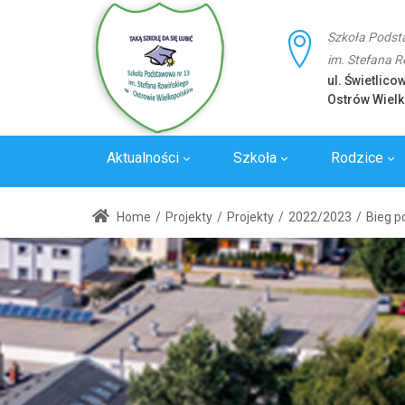
Szkoła Podst
im. Stefana 
ul. Świetlico
Ostrów Wielk
Aktualności
Szkoła
Rodzice
Laboratoria
Wywiady
Standard
Home
/
Projekty
/
Projekty
/
2022/2023
/
Bieg p