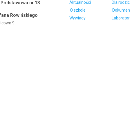
 Podstawowa nr 13
Aktualności
Dla rodzi
O szkole
Dokumen
efana Rowińskiego
Wywiady
Laborator
tlicowa 9
Ostrów Wielkopolski