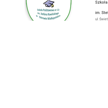
Szkoła
im. St
ul. Świe
63-400 
Telefon. :
+627356995
Email:
sptrzynastka@sp13.i-
ostrow.pl
Wicedyrektor:
mszymankiewicz@sp13.i-
ostrow.pl