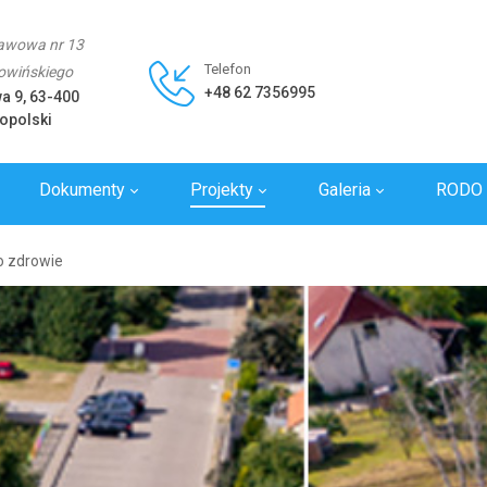
awowa nr 13
Telefon
Rowińskiego
+48 62 7356995
wa 9, 63-400
opolski
Dokumenty
Projekty
Galeria
RODO
y
o zdrowie