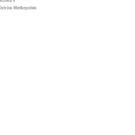
tlicowa 9
Ostrów Wielkopolski
ania