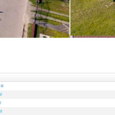
II
IV
V
VI