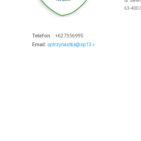
ul. Świe
63-400 
Telefon. :
+627356995
Email:
sptrzynastka@sp13.i-
ostrow.pl
Wicedyrektor:
mszymankiewicz@sp13.i-
ostrow.pl
Zasady zachowania prywatności
|
Zasady użytkow