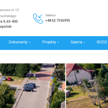
awowa nr 13
Telefon
Rowińskiego
+48 62 7356995
wa 9, 63-400
opolski
Dokumenty
Projekty
Galeria
RODO
y