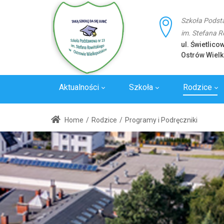
Szkoła Podst
im. Stefana 
ul. Świetlico
Ostrów Wielk
Aktualności
Szkoła
Rodzice
Laboratoria
Wywiady
Standard
Home
/
Rodzice
/
Programy i Podręczniki