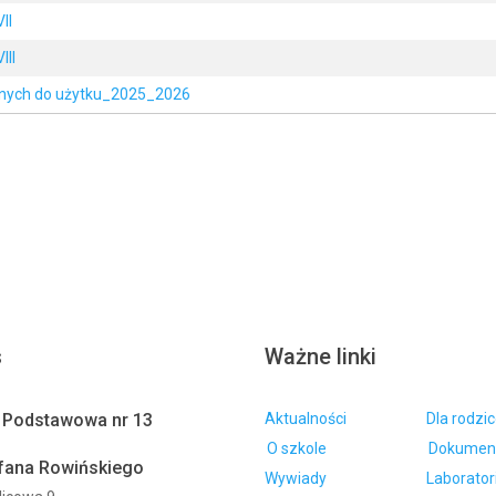
II
III
nych do użytku_2025_2026
s
Ważne linki
 Podstawowa nr 13
Aktualności
Dla rodzi
O szkole
Dokumen
efana Rowińskiego
Wywiady
Laborator