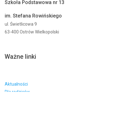
Szkoła Podstawowa nr 13
im. Stefana Rowińskiego
ul. Świetlicowa 9
63-400 Ostrów Wielkopolski
Ważne linki
Aktualności
Dla rodziców
Projekty
Dostepność
O szkole
Dokumenty
Stowarzyszenie