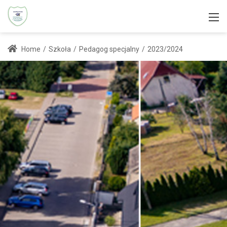
Home
/
Szkoła
/
Pedagog specjalny
/
2023/2024